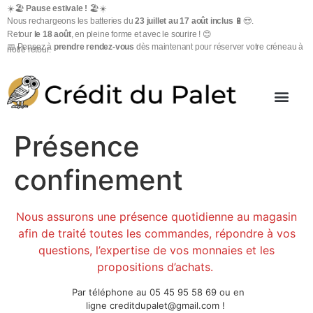
☀️🏖️
Pause estivale !
🏖️☀️
Nous rechargeons les batteries du
23 juillet au 17 août inclus
🔋😎.
Retour
le 18 août
, en pleine forme et avec le sourire ! 😊
📅 Pensez à
prendre rendez-vous
dès maintenant pour réserver votre créneau à
notre retour.
Présence
confinement
Nous assurons une présence quotidienne au magasin
afin de traité toutes les commandes, répondre à vos
questions, l’expertise de vos monnaies et les
propositions d’achats.
Par téléphone au 05 45 95 58 69 ou en
ligne
creditdupalet@gmail.com
!