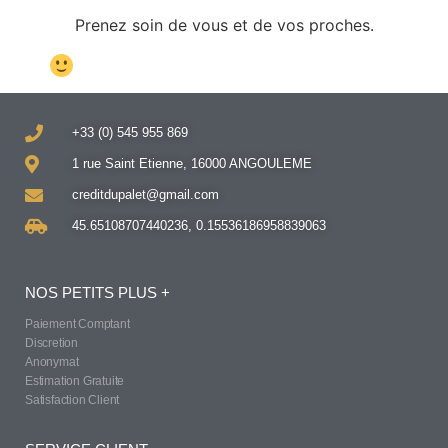
Prenez soin de vous et de vos proches.
+33 (0) 545 955 869
1 rue Saint Etienne, 16000 ANGOULEME
creditdupalet@gmail.com
45.65108707440236, 0.15536186958839063
NOS PETITS PLUS +
Paiement Comptant
Discretion
Anonymat
Estimation Gratuite
Satisfaction Client