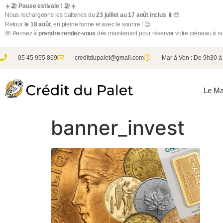
☀️🏖️
Pause estivale !
🏖️☀️
Nous rechargeons les batteries du
23 juillet au 17 août inclus
🔋😎.
Retour
le 18 août
, en pleine forme et avec le sourire ! 😊
📅 Pensez à
prendre rendez-vous
dès maintenant pour réserver votre créneau à not
05 45 955 869
creditdupalet@gmail.com
Mar à Ven : De 9h30 
Le Ma
banner_invest