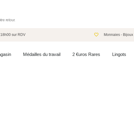
re retour.
à 18h00 sur RDV
Monnaies - Bijoux 
gasin
Médailles du travail
2 €uros Rares
Lingots