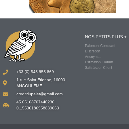
NOS PETITS PLUS +
Paiement Comptant
Discretion
Anonymat
Estimation Gratuite
Satisfaction Client
+33 (0) 545 955 869
1 rue Saint Etienne, 16000
ANGOULEME
creditdupalet@gmail.com
45.65108707440236,
0.15536186958839063