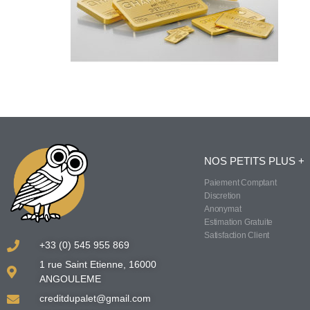
NOS PETITS PLUS +
Paiement Comptant
Discretion
Anonymat
Estimation Gratuite
Satisfaction Client
+33 (0) 545 955 869
1 rue Saint Etienne, 16000
ANGOULEME
creditdupalet@gmail.com