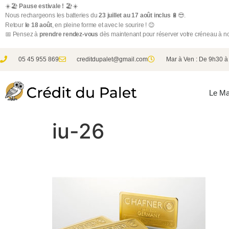
☀️🏖️
Pause estivale !
🏖️☀️
Nous rechargeons les batteries du
23 juillet au 17 août inclus
🔋😎.
Retour
le 18 août
, en pleine forme et avec le sourire ! 😊
📅 Pensez à
prendre rendez-vous
dès maintenant pour réserver votre créneau à not
05 45 955 869
creditdupalet@gmail.com
Mar à Ven : De 9h30 
Le Ma
iu-26