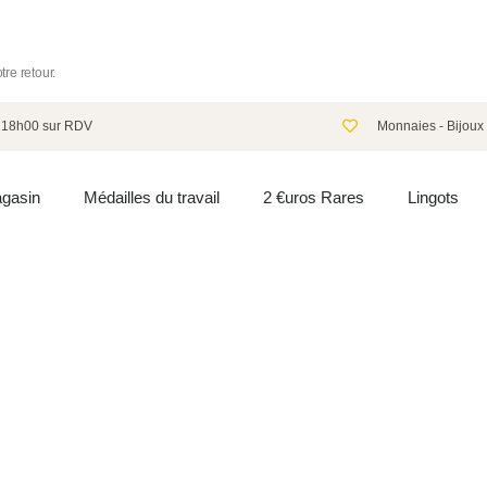
re retour.
à 18h00 sur RDV
Monnaies - Bijoux 
gasin
Médailles du travail
2 €uros Rares
Lingots