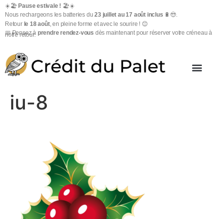
☀️🏖️
Pause estivale !
🏖️☀️
Nous rechargeons les batteries du
23 juillet au 17 août inclus
🔋😎.
Retour
le 18 août
, en pleine forme et avec le sourire ! 😊
📅 Pensez à
prendre rendez-vous
dès maintenant pour réserver votre créneau à
notre retour.
iu-8