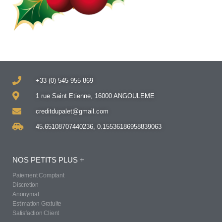
+33 (0) 545 955 869
1 rue Saint Etienne, 16000 ANGOULEME
creditdupalet@gmail.com
45.65108707440236, 0.15536186958839063
NOS PETITS PLUS +
Paiement Comptant
Discretion
Anonymat
Estimation Gratuite
Satisfaction Client